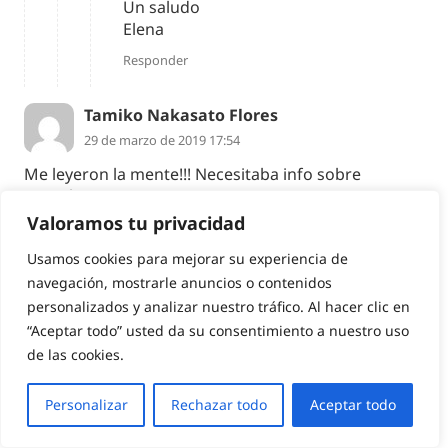
Un saludo
Elena
Responder
Tamiko Nakasato Flores
29 de marzo de 2019 17:54
Me leyeron la mente!!! Necesitaba info sobre
cosméticos
Muy buenos tips para comprar en nuestro viaje a
Valoramos tu privacidad
Nihon!!!
Usamos cookies para mejorar su experiencia de
Gracias por la info me va a servir mucho!!!!
navegación, mostrarle anuncios o contenidos
Responder
personalizados y analizar nuestro tráfico. Al hacer clic en
“Aceptar todo” usted da su consentimiento a nuestro uso
Elena
de las cookies.
14 de abril de 2019 16:43
Personalizar
Rechazar todo
Aceptar todo
¡Cuánto nos alegramos de que te haya servido!
Ahora te toca hacer espacio en la maleta