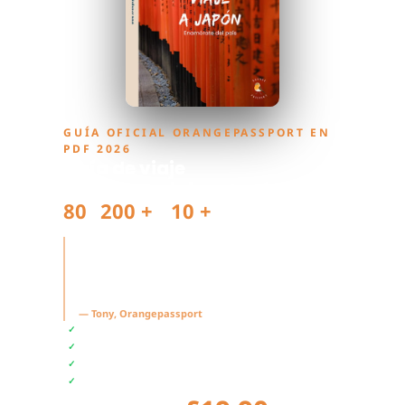
GUÍA OFICIAL ORANGEPASSPORT EN
PDF 2026
Guía de viaje
Tu primer viaje a Japón
80
200 +
10 +
páginas
guías vendidas
años de experiencia
"Japón me atrapó en mi primer viaje en
2015. Ahora quiero que a ti te pase lo
mismo."
— Tony, Orangepassport
Itinerario completo de 14 días
✓
45 restaurantes, tiendas y cafeterías
✓
Cultura, gastronomía y preparativos
✓
Descarga inmediata en PDF
✓