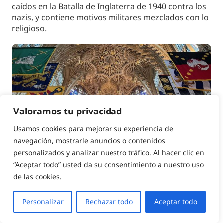
caídos en la Batalla de Inglaterra de 1940 contra los
nazis, y contiene motivos militares mezclados con lo
religioso.
Valoramos tu privacidad
Usamos cookies para mejorar su experiencia de
navegación, mostrarle anuncios o contenidos
personalizados y analizar nuestro tráfico. Al hacer clic en
“Aceptar todo” usted da su consentimiento a nuestro uso
College Garden
de las cookies.
El jardín privado de la Abadía de Westminster es
Personalizar
Rechazar todo
Aceptar todo
considerado como el jardín más antiguo de
Inglaterra, con cerca de 1000 años. Y sí, se puede