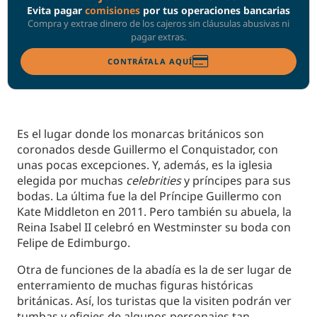
Evita pagar
comisiones
por tus operaciones bancarias
Compra y extrae dinero de los cajeros sin cláusulas abusivas ni
pagar extras.
CONTRÁTALA AQUÍ
Es el lugar donde los monarcas británicos son
coronados desde Guillermo el Conquistador, con
unas pocas excepciones. Y, además, es la iglesia
elegida por muchas
celebrities
y príncipes para sus
bodas. La última fue la del Príncipe Guillermo con
Kate Middleton en 2011. Pero también su abuela, la
Reina Isabel II celebró en Westminster su boda con
Felipe de Edimburgo.
Otra de funciones de la abadía es la de ser lugar de
enterramiento de muchas figuras históricas
británicas. Así, los turistas que la visiten podrán ver
tumbas y efigies de algunos personajes tan