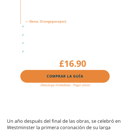
"Esta guía es para los que adoran Londres
y disfrutan alejándose de las rutas de
siempre."
— Elena, Orangepassport
3 itinerarios completos de 1 día
✓
Más de 100 recomendaciones de cafeterías,
✓
tiendas y lugares secretos
2 paseos alternativos por barrios con encanto
✓
1 excursión de un día perfecta para completar el
✓
viaje
£16.90
£18.90
COMPRAR LA GUÍA
Descarga inmediata · Pago único
Un año después del final de las obras, se celebró en
Westminster la primera coronación de su larga